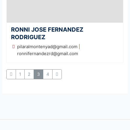
RONNI JOSE FERNANDEZ
RODRIGUEZ
pilaralmontenyad@gmail.com
|
ronnifernandezrd@gmail.com
1
2
3
4