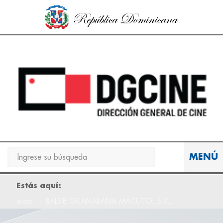
Inicio
Mapa de Sitio
Contacto
BUSCAR
MENÚ
Estás aquí
MENÚ
Inicio
BALSIE GUANABANA MACUTO, S.R.L.