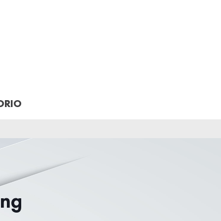
ORIO
ing