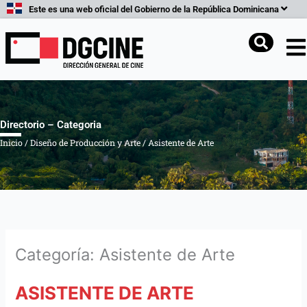
Ir
Este es una web oficial del Gobierno de la República Dominicana
al
contenido
Buscar
Directorio – Categoria
Inicio
/
Diseño de Producción y Arte
/
Asistente de Arte
Categoría: Asistente de Arte
ASISTENTE DE ARTE