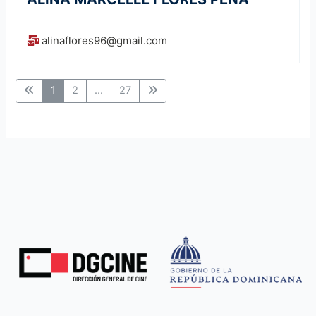
alinaflores96@gmail.com
1
2
...
27