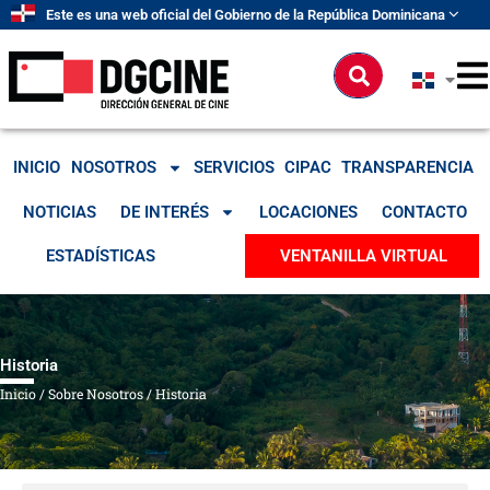
Ir
Este es una web oficial del Gobierno de la República Dominicana
al
contenido
Buscar
INICIO
NOSOTROS
SERVICIOS
CIPAC
TRANSPARENCIA
NOTICIAS
DE INTERÉS
LOCACIONES
CONTACTO
ESTADÍSTICAS
VENTANILLA VIRTUAL
Historia
Inicio
/
Sobre Nosotros
/
Historia