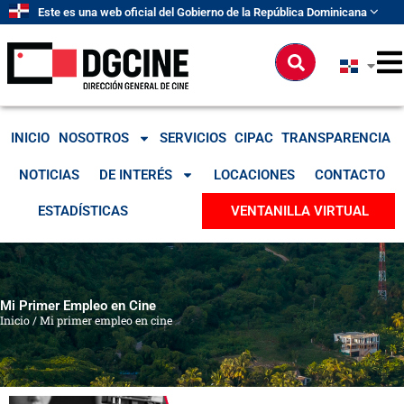
Ir
Este es una web oficial del Gobierno de la República Dominicana
al
contenido
Buscar
INICIO
NOSOTROS
SERVICIOS
CIPAC
TRANSPARENCIA
NOTICIAS
DE INTERÉS
LOCACIONES
CONTACTO
ESTADÍSTICAS
VENTANILLA VIRTUAL
Mi Primer Empleo en Cine
Inicio
/
Mi primer empleo en cine