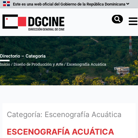
Ir
Este es una web oficial del Gobierno de la República Dominicana
al
contenido
Buscar
Directorio – Categoria
Inicio
/
Diseño de Producción y Arte
/
Escenografía Acuática
Categoría: Escenografía Acuática
ESCENOGRAFÍA ACUÁTICA