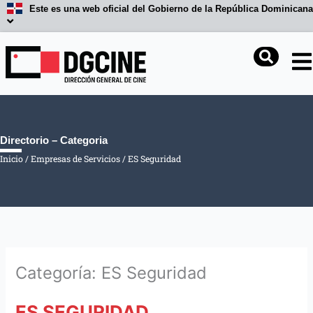
Ir
Este es una web oficial del Gobierno de la República Dominicana
al
contenido
Buscar
Directorio – Categoria
Inicio
/
Empresas de Servicios
/
ES Seguridad
Categoría: ES Seguridad
ES SEGURIDAD