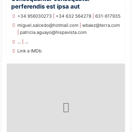
perferendis est ipsa aut
+34 956030273
|
+34 632 564278
|
631-617935
miguel.salcedo@hotmail.com
|
wbaez@terra.com
|
patricia.aguayo@hispavista.com
...
|
...
Link a IMDb