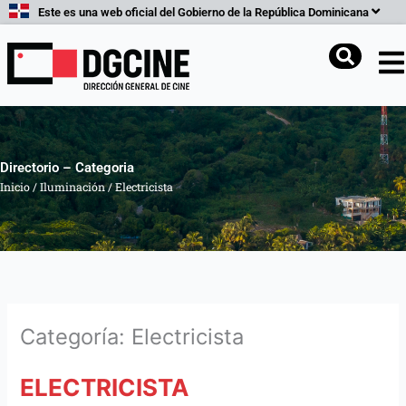
Ir
Este es una web oficial del Gobierno de la República Dominicana
al
contenido
Buscar
Directorio – Categoria
Inicio
/
Iluminación
/
Electricista
Categoría: Electricista
ELECTRICISTA