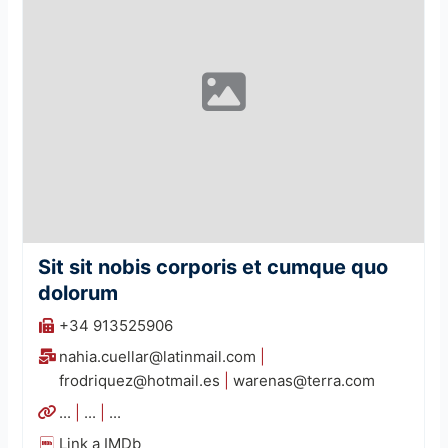
Sit sit nobis corporis et cumque quo
dolorum
+34 913525906
nahia.cuellar@latinmail.com
|
frodriquez@hotmail.es
|
warenas@terra.com
...
|
...
|
...
Link a IMDb