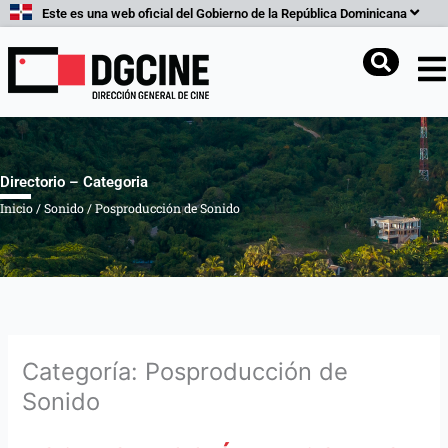
Ir
Este es una web oficial del Gobierno de la República Dominicana
al
contenido
Buscar
Directorio – Categoria
Inicio
/
Sonido
/
Posproducción de Sonido
Categoría: Posproducción de
Sonido