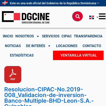
Ir
Este es una web oficial del Gobierno de la República Dominicana
al
contenido
Buscar
INICIO
NOSOTROS
SERVICIOS
CIPAC
TRANSPARENCIA
NOTICIAS
DE INTERÉS
LOCACIONES
CONTACTO
ESTADÍSTICAS
VENTANILLA VIRTUAL
Resolucion-CIPAC-No.2019-
008_Validacion-de-inversion-
Banco-Multiple-BHD-Leon-S.A.-