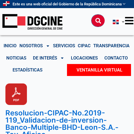
Ir
Este es una web oficial del Gobierno de la República Dominicana
al
contenido
Buscar
INICIO
NOSOTROS
SERVICIOS
CIPAC
TRANSPARENCIA
NOTICIAS
DE INTERÉS
LOCACIONES
CONTACTO
ESTADÍSTICAS
VENTANILLA VIRTUAL
Resolucion-CIPAC-No.2019-
119_Validacion-de-inversion-
Banco-Multiple-BHD-Leon-S.A.-