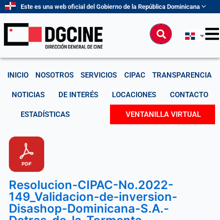
Ir
Este es una web oficial del Gobierno de la República Dominicana
al
contenido
Buscar
INICIO
NOSOTROS
SERVICIOS
CIPAC
TRANSPARENCIA
NOTICIAS
DE INTERÉS
LOCACIONES
CONTACTO
ESTADÍSTICAS
VENTANILLA VIRTUAL
Resolucion-CIPAC-No.2022-
149_Validacion-de-inversion-
Disashop-Dominicana-S.A.-