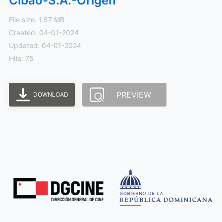
Cibao-S.A.-Origen
File size: 1.57 MB
Created: 04-01-2024
Updated: 04-01-2024
Hits: 75
PREVIEW
DOWNLOAD