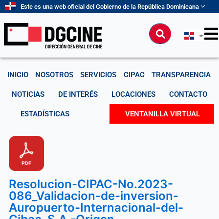
Ir
Este es una web oficial del Gobierno de la República Dominicana
al
contenido
Buscar
INICIO
NOSOTROS
SERVICIOS
CIPAC
TRANSPARENCIA
NOTICIAS
DE INTERÉS
LOCACIONES
CONTACTO
ESTADÍSTICAS
VENTANILLA VIRTUAL
Resolucion-CIPAC-No.2023-
086_Validacion-de-inversion-
Auropuerto-Internacional-del-