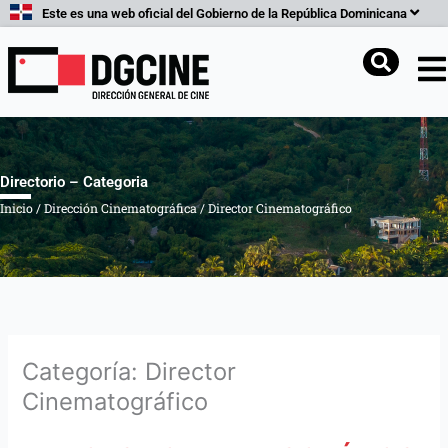
Ir
Este es una web oficial del Gobierno de la República Dominicana
al
contenido
Buscar
Directorio – Categoria
Inicio
/
Dirección Cinematográfica
/
Director Cinematográfico
Categoría: Director
Cinematográfico