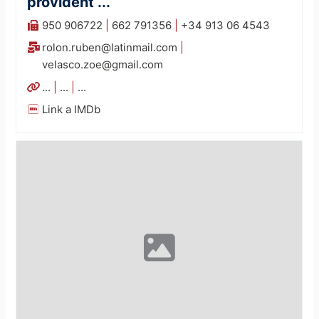
provident ...
950 906722
|
662 791356
|
+34 913 06 4543
rolon.ruben@latinmail.com
|
velasco.zoe@gmail.com
...
|
...
|
...
Link a IMDb