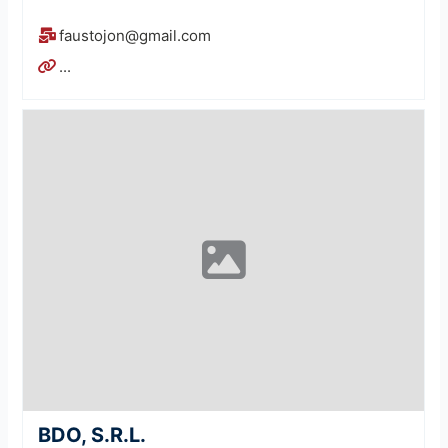
faustojon@gmail.com
...
BDO, S.R.L.