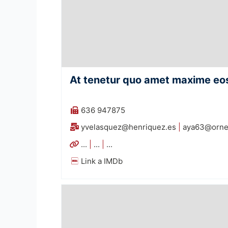
At tenetur quo amet maxime eos
636 947875
yvelasquez@henriquez.es
|
aya63@orne
...
|
...
|
...
Link a IMDb