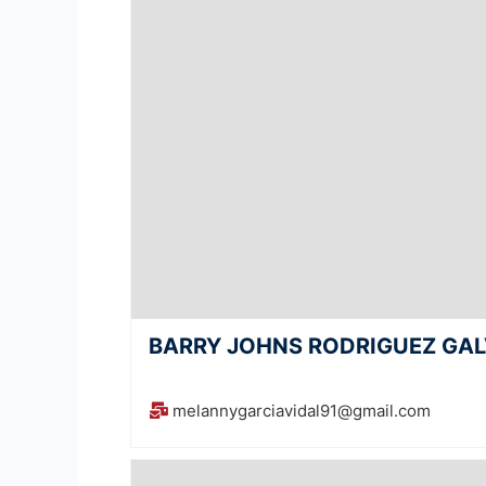
BARRY JOHNS RODRIGUEZ GA
melannygarciavidal91@gmail.com