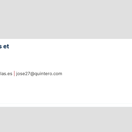
 et
las.es
|
jose27@quintero.com