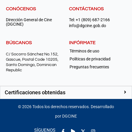
CONÓCENOS
CONTÁCTANOS
Dirección General de Cine
Tel: +1 (809) 687-2166
(DGCINE)
info@dgcine.gob.do
BÚSCANOS
INFÓRMATE
Términos de uso
C/ Socorro Sánchez No.152,
Políticas de privacidad
Gascue, Postal Code 10205,
Santo Domingo, Dominican
Preguntas frecuentes
Republic
Certificaciones obtenidas
©
2026
Todos los derechos reservados. Desarrollado
por DGCINE
Facebook-
Play
Instagram
SÍGUENOS