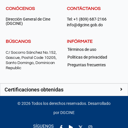
CONÓCENOS
CONTÁCTANOS
Dirección General de Cine
Tel: +1 (809) 687-2166
(DGCINE)
info@dgcine.gob.do
BÚSCANOS
INFÓRMATE
Términos de uso
C/ Socorro Sánchez No.152,
Políticas de privacidad
Gascue, Postal Code 10205,
Santo Domingo, Dominican
Preguntas frecuentes
Republic
Certificaciones obtenidas
©
2026
Todos los derechos reservados. Desarrollado
por DGCINE
Facebook-
Play
Instagram
SÍGUENOS