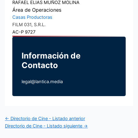
RAFAEL ELIAS MUÑOZ MOLINA
Área de Operaciones
Casas Productoras
FILM 031, S.R.L.
AC-P 9727
Información de
Contacto
legal@lantica.media
←
Directorio de Cine - Listado anterior
Directorio de Cine - Listado siguiente
→