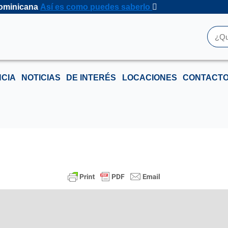
 Dominicana
Así es como puedes saberlo
Busc
CIA
NOTICIAS
DE INTERÉS
LOCACIONES
CONTACT