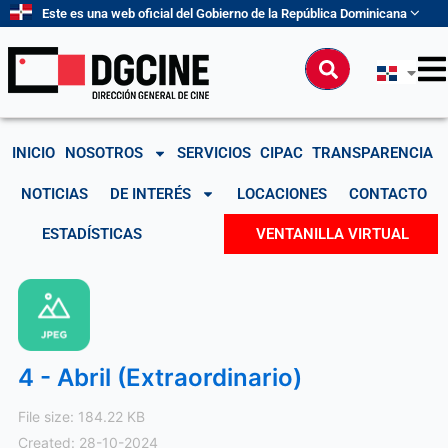
Ir
Este es una web oficial del Gobierno de la República Dominicana
al
contenido
Buscar
INICIO
NOSOTROS
SERVICIOS
CIPAC
TRANSPARENCIA
NOTICIAS
DE INTERÉS
LOCACIONES
CONTACTO
ESTADÍSTICAS
VENTANILLA VIRTUAL
4 - Abril (Extraordinario)
File size: 184.22 KB
Created: 28-10-2024