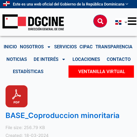
Ir
Este es una web oficial del Gobierno de la República Dominicana
al
contenido
Buscar
INICIO
NOSOTROS
SERVICIOS
CIPAC
TRANSPARENCIA
NOTICIAS
DE INTERÉS
LOCACIONES
CONTACTO
ESTADÍSTICAS
VENTANILLA VIRTUAL
BASE_Coproduccion minoritaria
File size: 256.79 KB
Created: 18-03-2024