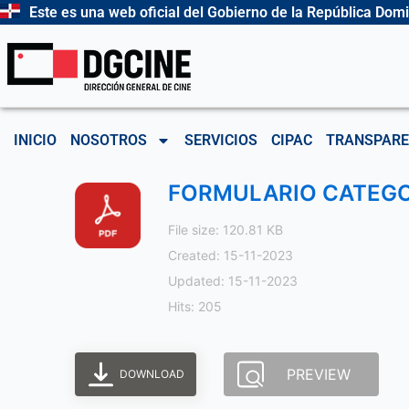
Ir
Este es una web oficial del Gobierno de la República Dom
al
contenido
INICIO
NOSOTROS
SERVICIOS
CIPAC
TRANSPARE
FORMULARIO CATEGO
File size: 120.81 KB
Created: 15-11-2023
Updated: 15-11-2023
Hits: 205
PREVIEW
DOWNLOAD