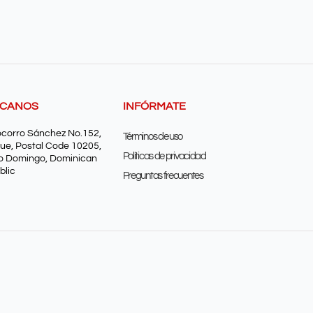
SCANOS
INFÓRMATE
ocorro Sánchez No.152,
Términos de uso
ue, Postal Code 10205,
Políticas de privacidad
o Domingo, Dominican
blic
Preguntas frecuentes