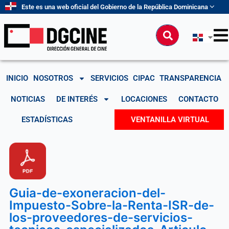
Ir
Este es una web oficial del Gobierno de la República Dominicana
al
contenido
Buscar
INICIO
NOSOTROS
SERVICIOS
CIPAC
TRANSPARENCIA
NOTICIAS
DE INTERÉS
LOCACIONES
CONTACTO
ESTADÍSTICAS
VENTANILLA VIRTUAL
Guia-de-exoneracion-del-
Impuesto-Sobre-la-Renta-ISR-de-
los-proveedores-de-servicios-