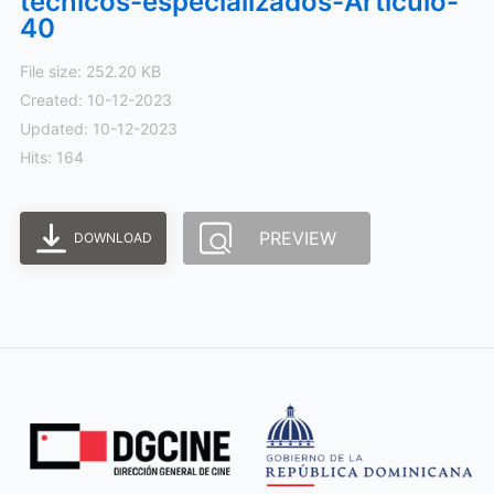
tecnicos-especializados-Articulo-
40
File size: 252.20 KB
Created: 10-12-2023
Updated: 10-12-2023
Hits: 164
PREVIEW
DOWNLOAD