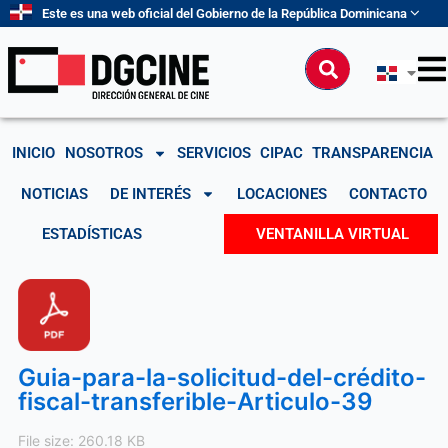
Ir
Este es una web oficial del Gobierno de la República Dominicana
al
contenido
Buscar
INICIO
NOSOTROS
SERVICIOS
CIPAC
TRANSPARENCIA
NOTICIAS
DE INTERÉS
LOCACIONES
CONTACTO
ESTADÍSTICAS
VENTANILLA VIRTUAL
Guia-para-la-solicitud-del-crédito-
fiscal-transferible-Articulo-39
File size: 260.18 KB