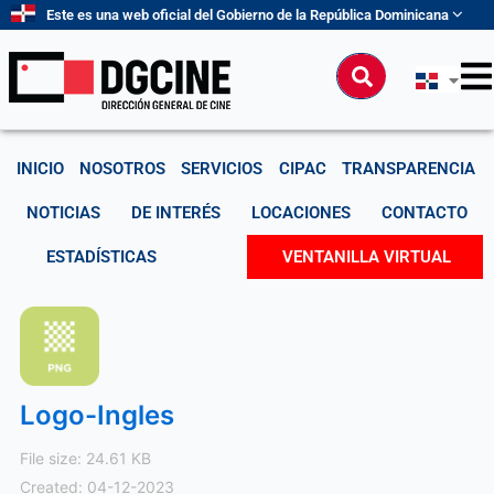
Ir
Este es una web oficial del Gobierno de la República Dominicana
al
contenido
Buscar
INICIO
NOSOTROS
SERVICIOS
CIPAC
TRANSPARENCIA
NOTICIAS
DE INTERÉS
LOCACIONES
CONTACTO
ESTADÍSTICAS
VENTANILLA VIRTUAL
Logo-Ingles
File size: 24.61 KB
Created: 04-12-2023