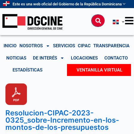
Ir
Este es una web oficial del Gobierno de la República Dominicana
al
contenido
Buscar
INICIO
NOSOTROS
SERVICIOS
CIPAC
TRANSPARENCIA
NOTICIAS
DE INTERÉS
LOCACIONES
CONTACTO
ESTADÍSTICAS
VENTANILLA VIRTUAL
Resolucion-CIPAC-2023-
0325_sobre-Incremento-en-los-
montos-de-los-presupuestos