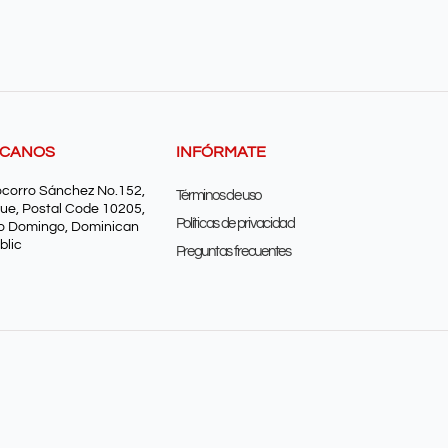
SCANOS
INFÓRMATE
ocorro Sánchez No.152,
Términos de uso
ue, Postal Code 10205,
Políticas de privacidad
o Domingo, Dominican
blic
Preguntas frecuentes