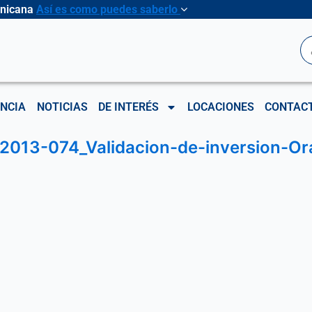
inicana
Así es como puedes saberlo
B
NCIA
NOTICIAS
DE INTERÉS
LOCACIONES
CONTAC
2013-074_Validacion-de-inversion-O