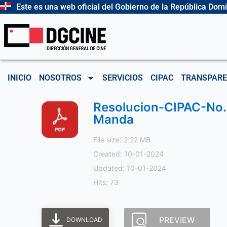
Ir
Este es una web oficial del Gobierno de la República Dom
al
contenido
INICIO
NOSOTROS
SERVICIOS
CIPAC
TRANSPARE
Resolucion-CIPAC-No.
Manda
File size: 2.22 MB
Created: 10-01-2024
Updated: 10-01-2024
Hits: 73
PREVIEW
DOWNLOAD