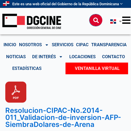
Ir
Este es una web oficial del Gobierno de la República Dominicana
al
contenido
Buscar
INICIO
NOSOTROS
SERVICIOS
CIPAC
TRANSPARENCIA
NOTICIAS
DE INTERÉS
LOCACIONES
CONTACTO
ESTADÍSTICAS
VENTANILLA VIRTUAL
Resolucion-CIPAC-No.2014-
011_Validacion-de-inversion-AFP-
SiembraDolares-de-Arena