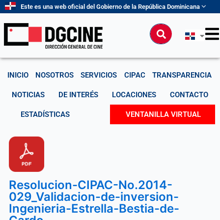
Ir
Este es una web oficial del Gobierno de la República Dominicana
al
contenido
Buscar
INICIO
NOSOTROS
SERVICIOS
CIPAC
TRANSPARENCIA
NOTICIAS
DE INTERÉS
LOCACIONES
CONTACTO
ESTADÍSTICAS
VENTANILLA VIRTUAL
Resolucion-CIPAC-No.2014-
029_Validacion-de-inversion-
Ingenieria-Estrella-Bestia-de-