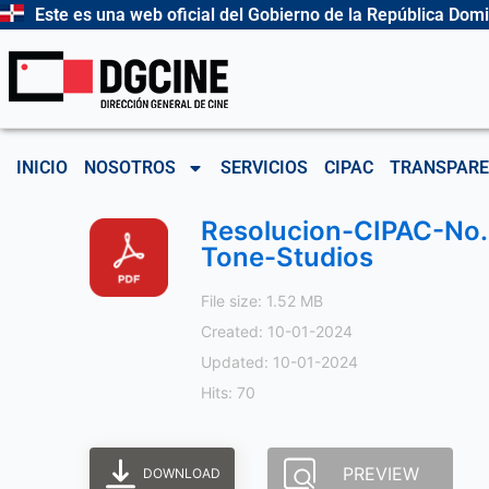
Ir
Este es una web oficial del Gobierno de la República Dom
al
contenido
INICIO
NOSOTROS
SERVICIOS
CIPAC
TRANSPARE
Resolucion-CIPAC-No.
Tone-Studios
File size: 1.52 MB
Created: 10-01-2024
Updated: 10-01-2024
Hits: 70
PREVIEW
DOWNLOAD