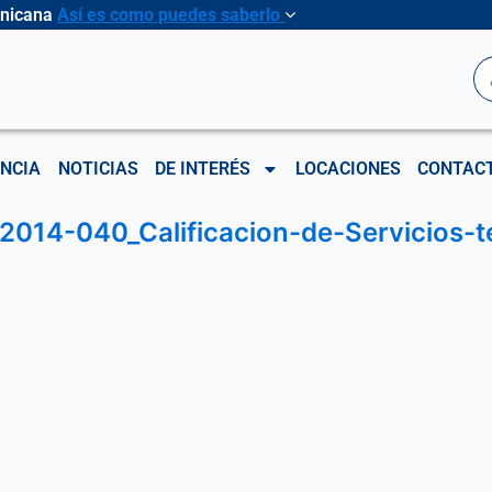
inicana
Así es como puedes saberlo
B
NCIA
NOTICIAS
DE INTERÉS
LOCACIONES
CONTAC
2014-040_Calificacion-de-Servicios-