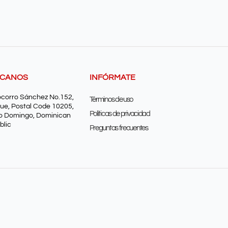
SCANOS
INFÓRMATE
ocorro Sánchez No.152,
Términos de uso
ue, Postal Code 10205,
Políticas de privacidad
o Domingo, Dominican
blic
Preguntas frecuentes