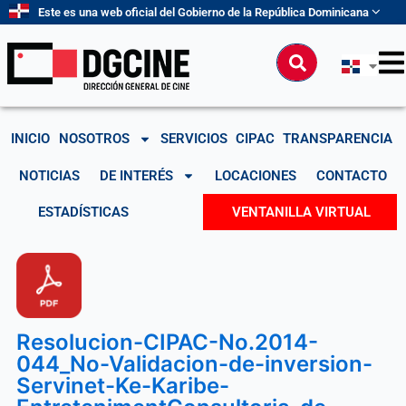
Ir
Este es una web oficial del Gobierno de la República Dominicana
al
contenido
Buscar
INICIO
NOSOTROS
SERVICIOS
CIPAC
TRANSPARENCIA
NOTICIAS
DE INTERÉS
LOCACIONES
CONTACTO
ESTADÍSTICAS
VENTANILLA VIRTUAL
Resolucion-CIPAC-No.2014-
044_No-Validacion-de-inversion-
Servinet-Ke-Karibe-