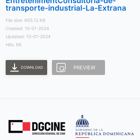
EntretenimentConsultoria-de-
transporte-industrial-La-Extrana
File size: 605.12 KB
Created: 10-01-2024
Updated: 10-01-2024
Hits: 66
PREVIEW
DOWNLOAD