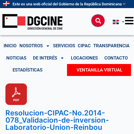
Ir
Este es una web oficial del Gobierno de la República Dominicana
al
contenido
Buscar
INICIO
NOSOTROS
SERVICIOS
CIPAC
TRANSPARENCIA
NOTICIAS
DE INTERÉS
LOCACIONES
CONTACTO
ESTADÍSTICAS
VENTANILLA VIRTUAL
Resolucion-CIPAC-No.2014-
078_Validacion-de-inversion-
Laboratorio-Union-Reinbou