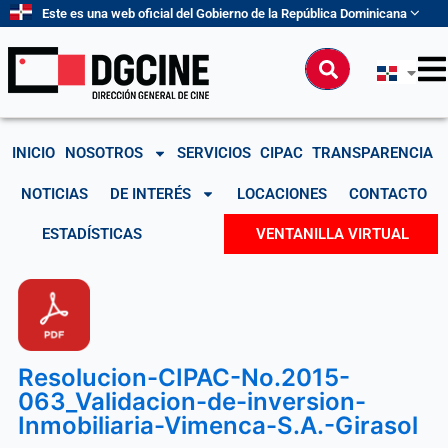
Ir
Este es una web oficial del Gobierno de la República Dominicana
al
contenido
Buscar
INICIO
NOSOTROS
SERVICIOS
CIPAC
TRANSPARENCIA
NOTICIAS
DE INTERÉS
LOCACIONES
CONTACTO
ESTADÍSTICAS
VENTANILLA VIRTUAL
Resolucion-CIPAC-No.2015-
063_Validacion-de-inversion-
Inmobiliaria-Vimenca-S.A.-Girasol