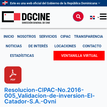
Ir
Este es una web oficial del Gobierno de la República Dominicana
al
contenido
Buscar
INICIO
NOSOTROS
SERVICIOS
CIPAC
TRANSPARENCIA
NOTICIAS
DE INTERÉS
LOCACIONES
CONTACTO
ESTADÍSTICAS
VENTANILLA VIRTUAL
Resolucion-CIPAC-No.2016-
005_Validacion-de-inversion-El-
Catador-S.A.-Ovni