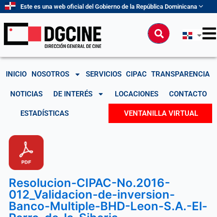
Ir
Este es una web oficial del Gobierno de la República Dominicana
al
contenido
Buscar
INICIO
NOSOTROS
SERVICIOS
CIPAC
TRANSPARENCIA
NOTICIAS
DE INTERÉS
LOCACIONES
CONTACTO
ESTADÍSTICAS
VENTANILLA VIRTUAL
Resolucion-CIPAC-No.2016-
012_Validacion-de-inversion-
Banco-Multiple-BHD-Leon-S.A.-El-