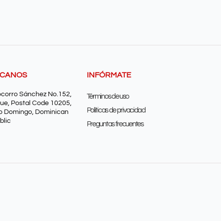
SCANOS
INFÓRMATE
ocorro Sánchez No.152,
Términos de uso
ue, Postal Code 10205,
Políticas de privacidad
o Domingo, Dominican
blic
Preguntas frecuentes