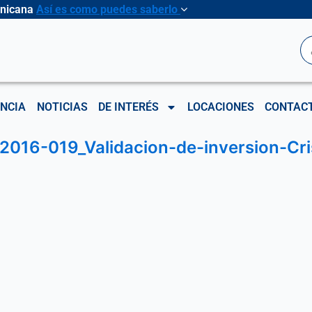
inicana
Así es como puedes saberlo
B
NCIA
NOTICIAS
DE INTERÉS
LOCACIONES
CONTAC
016-019_Validacion-de-inversion-Cris