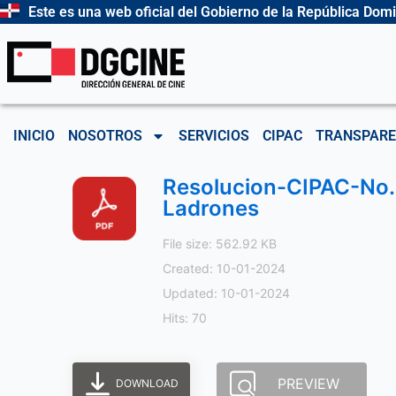
Ir
Este es una web oficial del Gobierno de la República Dom
al
contenido
INICIO
NOSOTROS
SERVICIOS
CIPAC
TRANSPARE
Resolucion-CIPAC-No.2
Ladrones
File size: 562.92 KB
Created: 10-01-2024
Updated: 10-01-2024
Hits: 70
PREVIEW
DOWNLOAD