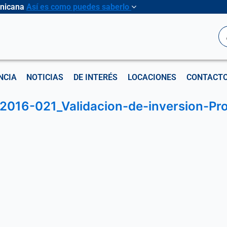
inicana
Así es como puedes saberlo
B
NCIA
NOTICIAS
DE INTERÉS
LOCACIONES
CONTACT
2016-021_Validacion-de-inversion-Pro