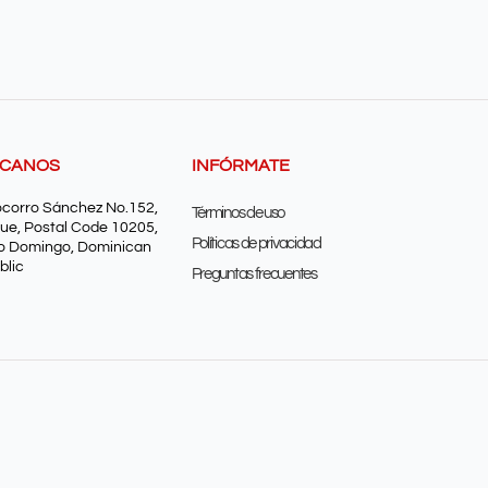
SCANOS
INFÓRMATE
ocorro Sánchez No.152,
Términos de uso
ue, Postal Code 10205,
Políticas de privacidad
o Domingo, Dominican
blic
Preguntas frecuentes