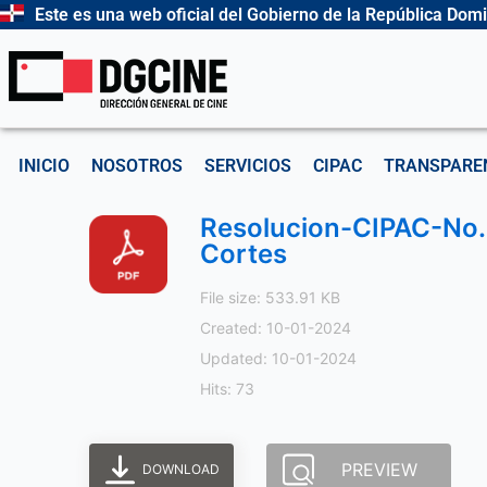
Ir
Este es una web oficial del Gobierno de la República Dom
al
contenido
INICIO
NOSOTROS
SERVICIOS
CIPAC
TRANSPARE
Resolucion-CIPAC-No.
Cortes
File size: 533.91 KB
Created: 10-01-2024
Updated: 10-01-2024
Hits: 73
PREVIEW
DOWNLOAD