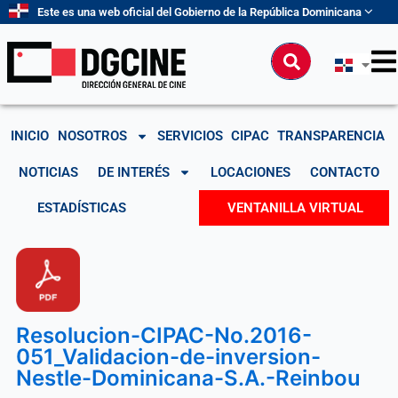
Ir
Este es una web oficial del Gobierno de la República Dominicana
al
contenido
Buscar
INICIO
NOSOTROS
SERVICIOS
CIPAC
TRANSPARENCIA
NOTICIAS
DE INTERÉS
LOCACIONES
CONTACTO
ESTADÍSTICAS
VENTANILLA VIRTUAL
Resolucion-CIPAC-No.2016-
051_Validacion-de-inversion-
Nestle-Dominicana-S.A.-Reinbou