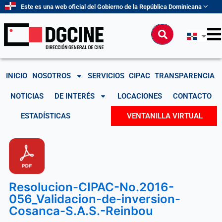
Ir
Este es una web oficial del Gobierno de la República Dominicana
al
contenido
Buscar
INICIO
NOSOTROS
SERVICIOS
CIPAC
TRANSPARENCIA
NOTICIAS
DE INTERÉS
LOCACIONES
CONTACTO
ESTADÍSTICAS
VENTANILLA VIRTUAL
Resolucion-CIPAC-No.2016-
056_Validacion-de-inversion-
Cosanca-S.A.S.-Reinbou