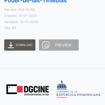
Poder-de-las-Tinieblas
File size: 602.56 KB
Created: 10-01-2024
Updated: 10-01-2024
Hits: 66
PREVIEW
DOWNLOAD