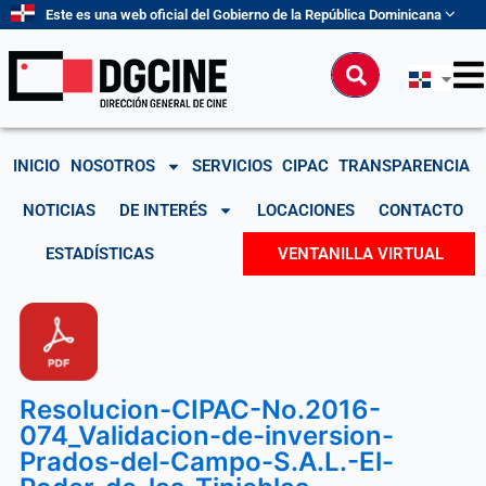
Ir
Este es una web oficial del Gobierno de la República Dominicana
al
contenido
Buscar
INICIO
NOSOTROS
SERVICIOS
CIPAC
TRANSPARENCIA
NOTICIAS
DE INTERÉS
LOCACIONES
CONTACTO
ESTADÍSTICAS
VENTANILLA VIRTUAL
Resolucion-CIPAC-No.2016-
074_Validacion-de-inversion-
Prados-del-Campo-S.A.L.-El-