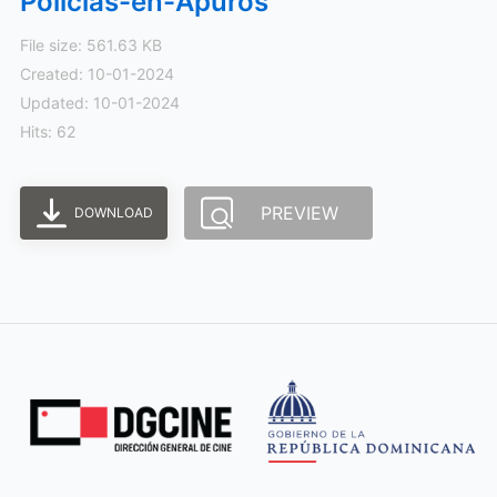
Policias-en-Apuros
File size: 561.63 KB
Created: 10-01-2024
Updated: 10-01-2024
Hits: 62
PREVIEW
DOWNLOAD