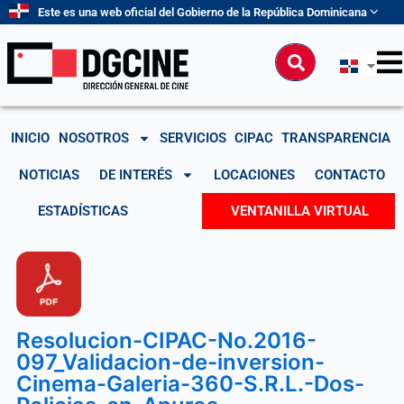
Ir
Este es una web oficial del Gobierno de la República Dominicana
al
contenido
Buscar
INICIO
NOSOTROS
SERVICIOS
CIPAC
TRANSPARENCIA
NOTICIAS
DE INTERÉS
LOCACIONES
CONTACTO
ESTADÍSTICAS
VENTANILLA VIRTUAL
Resolucion-CIPAC-No.2016-
097_Validacion-de-inversion-
Cinema-Galeria-360-S.R.L.-Dos-