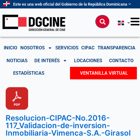
Ir
Este es una web oficial del Gobierno de la República Dominicana
al
contenido
Buscar
INICIO
NOSOTROS
SERVICIOS
CIPAC
TRANSPARENCIA
NOTICIAS
DE INTERÉS
LOCACIONES
CONTACTO
ESTADÍSTICAS
VENTANILLA VIRTUAL
Resolucion-CIPAC-No.2016-
117_Validacion-de-inversion-
Inmobiliaria-Vimenca-S.A.-Girasol