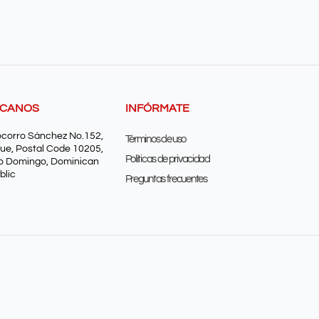
SCANOS
INFÓRMATE
ocorro Sánchez No.152,
Términos de uso
ue, Postal Code 10205,
Políticas de privacidad
o Domingo, Dominican
blic
Preguntas frecuentes