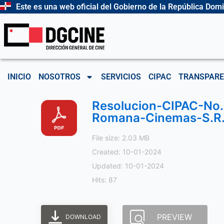
Ir
Este es una web oficial del Gobierno de la República Dom
al
contenido
INICIO
NOSOTROS
SERVICIOS
CIPAC
TRANSPARE
Resolucion-CIPAC-No.2
Romana-Cinemas-S.R
File size: 2.03 MB
Created: 10-01-2024
Updated: 10-01-2024
Hits: 87
PREVIEW
DOWNLOAD