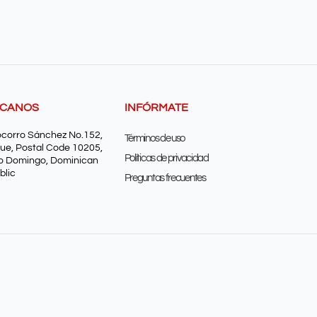
SCANOS
INFÓRMATE
ocorro Sánchez No.152,
Términos de uso
ue, Postal Code 10205,
Políticas de privacidad
o Domingo, Dominican
blic
Preguntas frecuentes