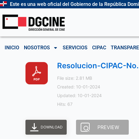
Ir
Este es una web oficial del Gobierno de la República Dom
al
contenido
INICIO
NOSOTROS
SERVICIOS
CIPAC
TRANSPARE
Resolucion-CIPAC-No.
File size: 2.81 MB
Created: 10-01-2024
Updated: 10-01-2024
Hits: 67
PREVIEW
DOWNLOAD