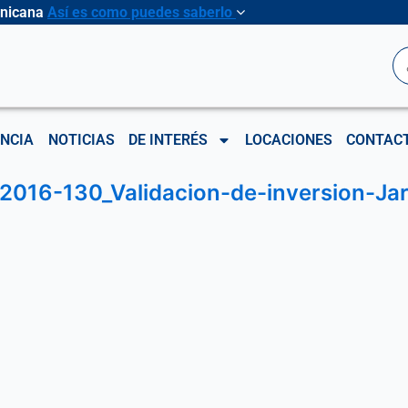
inicana
Así es como puedes saberlo
B
NCIA
NOTICIAS
DE INTERÉS
LOCACIONES
CONTAC
2016-130_Validacion-de-inversion-Jar