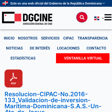
Ir
Este es una web oficial del Gobierno de la República Dominicana
al
contenido
Buscar
INICIO
NOSOTROS
SERVICIOS
CIPAC
TRANSPARENCIA
NOTICIAS
DE INTERÉS
LOCACIONES
CONTACTO
ESTADÍSTICAS
VENTANILLA VIRTUAL
Resolucion-CIPAC-No.2016-
133_Validacion-de-inversion-
Maritima-Dominicana-S.A.S.-Un-