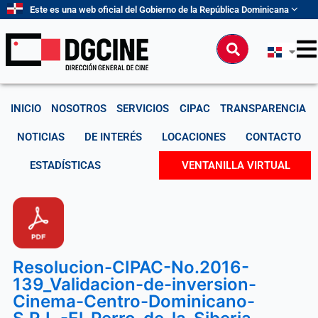
Ir
Este es una web oficial del Gobierno de la República Dominicana
al
contenido
Buscar
INICIO
NOSOTROS
SERVICIOS
CIPAC
TRANSPARENCIA
NOTICIAS
DE INTERÉS
LOCACIONES
CONTACTO
ESTADÍSTICAS
VENTANILLA VIRTUAL
Resolucion-CIPAC-No.2016-
139_Validacion-de-inversion-
Cinema-Centro-Dominicano-