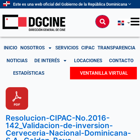
Ir
Este es una web oficial del Gobierno de la República Dominicana
al
contenido
Buscar
INICIO
NOSOTROS
SERVICIOS
CIPAC
TRANSPARENCIA
NOTICIAS
DE INTERÉS
LOCACIONES
CONTACTO
ESTADÍSTICAS
VENTANILLA VIRTUAL
Resolucion-CIPAC-No.2016-
142_Validacion-de-inversion-
Cerveceria-Nacional-Dominicana-