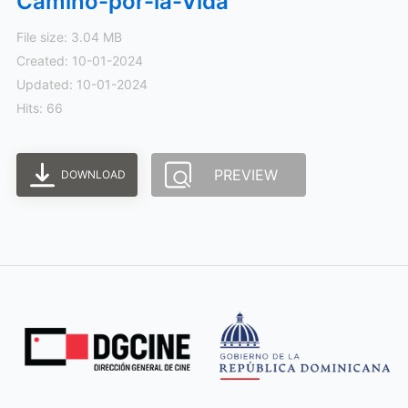
Camino-por-la-Vida
File size: 3.04 MB
Created: 10-01-2024
Updated: 10-01-2024
Hits: 66
PREVIEW
DOWNLOAD