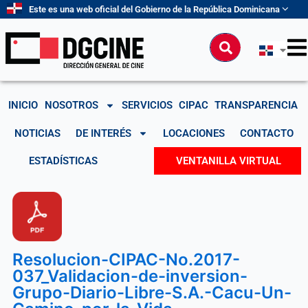
Ir
Este es una web oficial del Gobierno de la República Dominicana
al
contenido
Buscar
INICIO
NOSOTROS
SERVICIOS
CIPAC
TRANSPARENCIA
NOTICIAS
DE INTERÉS
LOCACIONES
CONTACTO
ESTADÍSTICAS
VENTANILLA VIRTUAL
Resolucion-CIPAC-No.2017-
037_Validacion-de-inversion-
Grupo-Diario-Libre-S.A.-Cacu-Un-